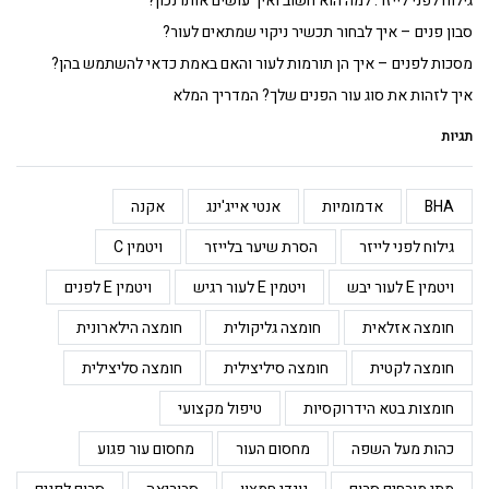
גילוח לפני לייזר: למה הוא חשוב ואיך עושים אותו נכון?
סבון פנים – איך לבחור תכשיר ניקוי שמתאים לעור?
מסכות לפנים – איך הן תורמות לעור והאם באמת כדאי להשתמש בהן?
איך לזהות את סוג עור הפנים שלך? המדריך המלא
תגיות
BHA
אדמומיות
אנטי אייג'ינג
אקנה
גילוח לפני לייזר
הסרת שיער בלייזר
ויטמין C
ויטמין E לעור יבש
ויטמין E לעור רגיש
ויטמין E לפנים
חומצה אזלאית
חומצה גליקולית
חומצה הילארונית
חומצה לקטית
חומצה סיליצילית
חומצה סליצילית
חומצות בטא הידרוקסיות
טיפול מקצועי
כהות מעל השפה
מחסום העור
מחסום עור פגוע