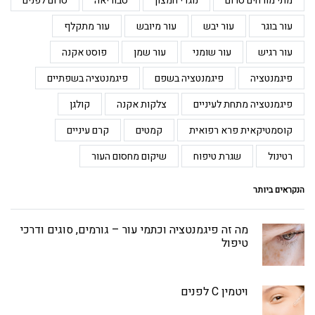
מתי מורחים סרום
נוגדי חמצון
סבוריאה
סרום לפנים
עור בוגר
עור יבש
עור מיובש
עור מתקלף
עור רגיש
עור שומני
עור שמן
פוסט אקנה
פיגמנטציה
פיגמנטציה בשפם
פיגמנטציה בשפתיים
פיגמנטציה מתחת לעיניים
צלקות אקנה
קולגן
קוסמטיקאית פרא רפואית
קמטים
קרם עיניים
רטינול
שגרת טיפוח
שיקום מחסום העור
הנקראים ביותר
מה זה פיגמנטציה וכתמי עור – גורמים, סוגים ודרכי
טיפול
ויטמין C לפנים