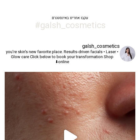
עקבו אחרינו באינסטגרם
galsh_cosmetics#
galsh_cosmetics
you're skin's new favorite place.
Results-driven facials • Laser •
Glow care
Click below to book your transformation
Shop
online⬇️
יך