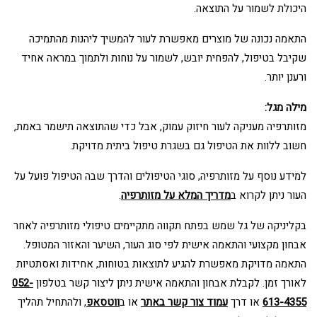
היכולת לשמור על התוצאה.
התאמה נכונה של מוצרים מאפשרת לעור להמשיך ליהנות מהתמיכה
שקיבל בטיפול, להפחית יובש, לשמור על נוחות ולתמוך במראה אחיד
ורענן יותר.
מילה מגל:
מזותרפיה מעניקה לעור חיזוק עמוק, אבל כדי שהתוצאה תישמר באמת,
חשוב ללוות את הטיפול גם בשגרת טיפול ביתית מדויקת.
למידע נוסף על מזותרפיה, סוגי הטיפולים והדרך שבה הטיפול פועל על
העור ניתן לקרוא ב
מדריך המלא על מזותרפיה
.
בקליניקה של גל שמש בפתח תקווה מתקיימים טיפולי מזותרפיה לאחר
אבחון מקצועי והתאמה אישית לפי סוג העור, השיער והאזור המטופל.
התאמה מדויקת מאפשרת להגיע לתוצאות בטוחות, אחידות ואסתטיות
לאורך זמן. לקבלת אבחון והתאמה אישית ניתן ליצור קשר בטלפון
052-
613-4355
או דרך
עמוד צור קשר באתר
או ב
ווטסאפ
, ולהתחיל תהליך