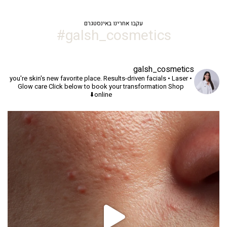
עקבו אחרינו באינסטגרם
galsh_cosmetics#
galsh_cosmetics
you're skin's new favorite place.
Results-driven facials • Laser •
Glow care
Click below to book your transformation
Shop
online⬇️
יך