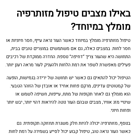
באילו מצבים טיפול מזותרפיה
מומלץ במיוחד?
טיפול מזותרפיה מומלץ במיוחד כאשר העור נראה עייף, חסר חיוניות או
חסר לחות. במצבים כאלה, גם אם משתמשים במוצרים טובים בבית,
התחושה היא שהעור צריך “דחיפה” נוספת. החדרה ממוקדת של רכיבים
פעילים מאפשרת לשפר את רמת הלחות ולהעניק לעור מראה רענן יותר.
הטיפול יכול להתאים גם כאשר יש תחושה של ירידה בגמישות, הופעה
של קמטוטים עדינים, מרקם פחות אחיד או אובדן של הזוהר הטבעי.
הוא מומלץ גם לאחר תקופות של מתח, עייפות, חשיפה לשמש או
שינויי מזג אוויר, מצבים שבהם העור נוטה להיראות דהוי יותר, יבש יותר
ופחות חיוני.
בנוסף, מזותרפיה יכולה להיות חלק משגרת תחזוקה תקופתית. גם
כאשר העור נראה טוב, טיפול קבוע יכול לסייע בשמירה על רמת לחות