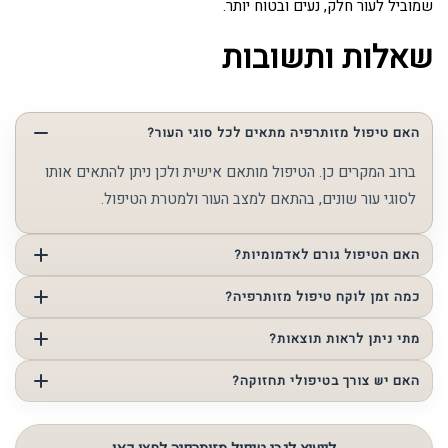
שמוביל לעור חלק, נעים ובטוח יותר.
שאלות ותשובות
האם טיפול מזותרפיה מתאים לכל סוגי העור?
ברוב המקרים כן. הטיפול מותאם אישית ולכן ניתן להתאים אותו
לסוגי עור שונים, בהתאם למצב העור ולמטרת הטיפול.
האם הטיפול גורם לאדמומיות?
לעיתים תיתכן אדמומיות קלה וזמנית לאחר הטיפול, אך בדרך
כמה זמן לוקח טיפול מזותרפיה?
כלל היא חולפת תוך זמן קצר כאשר מקפידים על ההנחיות
משך הטיפול משתנה בהתאם למצב העור ולאזור המטופל, אך
מתי ניתן לראות תוצאות?
המתאימות.
לרוב מדובר בטיפול שנמשך סביב שעה.
לעיתים ניתן לראות שיפור כבר לאחר טיפול ראשון, במיוחד ברמת
האם יש צורך בטיפולי תחזוקה?
הלחות ובמראה הכללי של העור, אך סדרת טיפולים מאפשרת
כן. טיפולי תחזוקה מאפשרים לשמור על התוצאה לאורך זמן
להגיע לתוצאה יציבה ומשמעותית יותר.
ולתמוך בעור גם בהמשך.